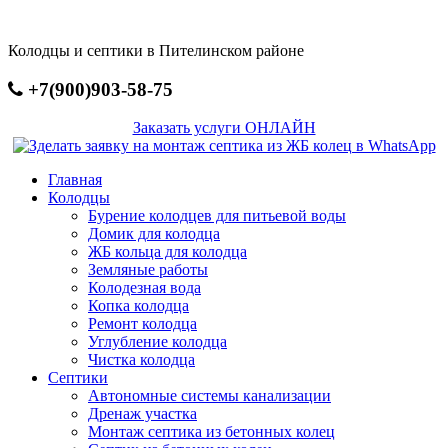
Перейти
к
Колодцы и септики в Пителинском районе
основному
содержанию
+7(900)903-58-75
Заказать услуги ОНЛАЙН
Главная
Колодцы
Бурение колодцев для питьевой воды
Домик для колодца
ЖБ кольца для колодца
Земляные работы
Колодезная вода
Копка колодца
Ремонт колодца
Углубление колодца
Чистка колодца
Септики
Автономные системы канализации
Дренаж участка
Монтаж септика из бетонных колец