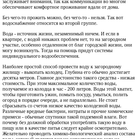
заслуживает внимания, так как коммуникации во многом
обеспечивают комфортное проживание вдали от дома.
Без чего-то прожить можно, без чего-то - нельзя. Так вот
водоснабжение относится ко второй группе.
Вода - источник жизни, незаменимый ничем. И если в
квартире, с водой никаких проблем нет, то на загородном
участке, особенно отдаленном от благ городской жизни, они
могу возникнуть. Тогда на помощь придут системы
индивидуального водообеспечения.
Наиболее простой способ провести воду к загородному
жилищу - выкопать колодец. Глубина его обычно достигает
десятка метров. Главное достоинство такого средства - низкая
стоимость. При этом максимальное количество воды,
получаемое из колодца в час - 200 литров. Воды этой хватит,
чтобы приготовить ужин, помыть посуду, умыться, полить
огород в порядке очереди, а не параллельно. Не стоит
сбрасывать со счетов низкое качество колодезной воды.
Различные вредные бактерии, нитраты и прочие химические
примеси - обычные спутники такой подземной влаги. Вот
почему без должной обработки употреблять такую воду в
пищу или в качестве питья следует крайне осмотрительно.
Желательно проводить химико-биологический анализ состава