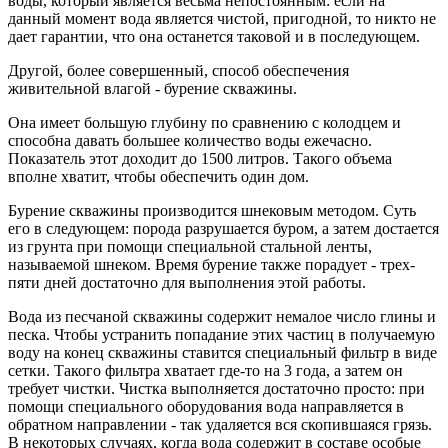
воды, который является весьма непостоянным: если на
данный момент вода является чистой, пригодной, то никто не
дает гарантии, что она останется таковой и в последующем.
Другой, более совершенный, способ обеспечения
живительной влагой - бурение скважины.
Она имеет большую глубину по сравнению с колодцем и
способна давать большее количество воды ежечасно.
Показатель этот доходит до 1500 литров. Такого объема
вполне хватит, чтобы обеспечить один дом.
Бурение скважины производится шнековым методом. Суть
его в следующем: порода разрушается буром, а затем достается
из грунта при помощи специальной стальной ленты,
называемой шнеком. Время бурение также порадует - трех-
пяти дней достаточно для выполнения этой работы.
Вода из песчаной скважины содержит немалое число глины и
песка. Чтобы устранить попадание этих частиц в получаемую
воду на конец скважины ставится специальный фильтр в виде
сетки. Такого фильтра хватает где-то на 3 года, а затем он
требует чистки. Чистка выполняется достаточно просто: при
помощи специального оборудования вода направляется в
обратном направлении - так удаляется вся скопившаяся грязь.
В некоторых случаях, когда вода содержит в составе особые