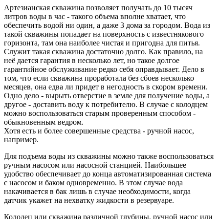
Артезианская скважина позволяет получать до 10 тысяч
литров воды в час - такого объема вполне хватает, что
обеспечить водой ни один, а даже 3 дома за городом. Вода из
такой скважины попадает на поверхность с известнякового
горизонта, там она наиболее чистая и пригодна для питья.
Служит такая скважина достаточно долго. Как правило, на
неё дается гарантия в несколько лет, но такое долгое
гарантийное обслуживание редко себя оправдывает. Дело в
том, что если скважина проработала без сбоев несколько
месяцев, она едва ли придет в негодность в скором времени.
Одно дело - вырыть отверстие в земле для получение воды, а
другое - доставить воду к потребителю. В случае с колодцем
можно воспользоваться старым проверенным способом -
обыкновенным ведром.
Хотя есть и более совершенные средства - ручной насос,
например.
Для подъема воды из скважины можно также воспользоваться
ручным насосом или насосной станцией. Наибольшее
удобство обеспечивает до конца автоматизированная система
с насосом и баком одновременно. В этом случае вода
накачивается в бак лишь в случае необходимости, когда
датчик укажет на нехватку жидкости в резервуаре.
Колодец или скважина различной глубины, ручной насос или