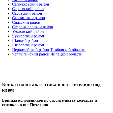
Сапожковский район
Сараевский район
Сасовский район
Скопинский район
Спасский район
Старожиловский район
Ухоловский район
Чучковский район
Шацкий район
Шиловский район
Первомайский район Тамбовской области
Чаплыгинский район Липецкой области
Копка и монтаж септика в пгт Пителино под
ключ
Бригада колодезников по строительству колодцев и
септиков в пгт Пителино