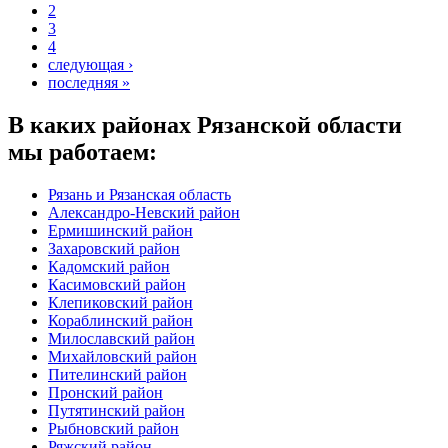
2
3
4
следующая ›
последняя »
В каких районах Рязанской области
мы работаем:
Рязань и Рязанская область
Александро-Невский район
Ермишинский район
Захаровский район
Кадомский район
Касимовский район
Клепиковский район
Кораблинский район
Милославский район
Михайловский район
Пителинский район
Пронский район
Путятинский район
Рыбновский район
Ряжский район